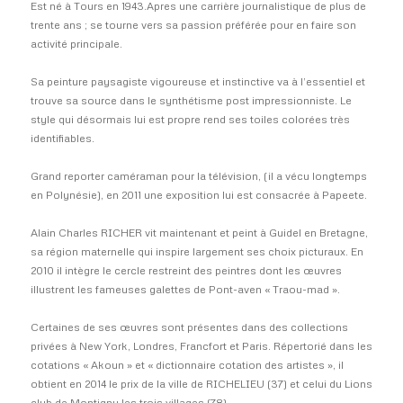
Est né à Tours en 1943.Apres une carrière journalistique de plus de
trente ans ; se tourne vers sa passion préférée pour en faire son
activité principale.
Sa peinture paysagiste vigoureuse et instinctive va à l’essentiel et
trouve sa source dans le synthétisme post impressionniste. Le
style qui désormais lui est propre rend ses toiles colorées très
identifiables.
Grand reporter caméraman pour la télévision, (il a vécu longtemps
en Polynésie), en 2011 une exposition lui est consacrée à Papeete.
Alain Charles RICHER vit maintenant et peint à Guidel en Bretagne,
sa région maternelle qui inspire largement ses choix picturaux. En
2010 il intègre le cercle restreint des peintres dont les œuvres
illustrent les fameuses galettes de Pont-aven « Traou-mad ».
Certaines de ses œuvres sont présentes dans des collections
privées à New York, Londres, Francfort et Paris. Répertorié dans les
cotations « Akoun » et « dictionnaire cotation des artistes », il
obtient en 2014 le prix de la ville de RICHELIEU (37) et celui du Lions
club de Montigny les trois villages (78).