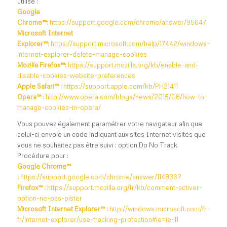
utilisé :
Google
Chrome™:
https://support.google.com/chrome/answer/95647
Microsoft Internet
Explorer™:
https://support.microsoft.com/help/17442/windows-
internet-explorer-delete-manage-cookies
Mozilla Firefox™:
https://support.mozilla.org/kb/enable-and-
disable-cookies-website-preferences
Apple Safari™ :
https://support.apple.com/kb/PH21411
Opera™ :
http://www.opera.com/blogs/news/2015/08/how-to-
manage-cookies-in-opera/
Vous pouvez également paramétrer votre navigateur afin que
celui-ci envoie un code indiquant aux sites Internet visités que
vous ne souhaitez pas être suivi : option Do No Track.
Procédure pour :
Google Chrome™
:
https://support.google.com/chrome/answer/114836?
Firefox™ :
https://support.mozilla.org/fr/kb/comment-activer-
option-ne-pas-pister
Microsoft Internet Explorer™ :
http://windows.microsoft.com/fr-
fr/internet-explorer/use-tracking-protection#ie=ie-11