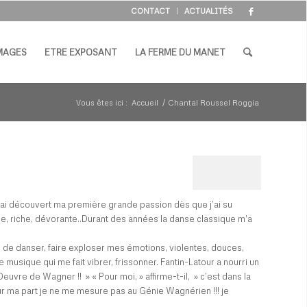
CONTACT
ACTUALITÉS
IMAGES
ETRE EXPOSANT
LA FERME DU MANET
Vous êtes ici :
Accueil
/
Chantal Roussel Roggia
 j’ai découvert ma première grande passion dès que j’ai su
lle, riche, dévorante..Durant des années la danse classique m’a
on de danser, faire exploser mes émotions, violentes, douces,
 musique qui me fait vibrer, frissonner. Fantin-Latour a nourri un
euvre de Wagner !! » « Pour moi, » affirme-t-il, » c’est dans la
r ma part je ne me mesure pas au Génie Wagnérien !!! je