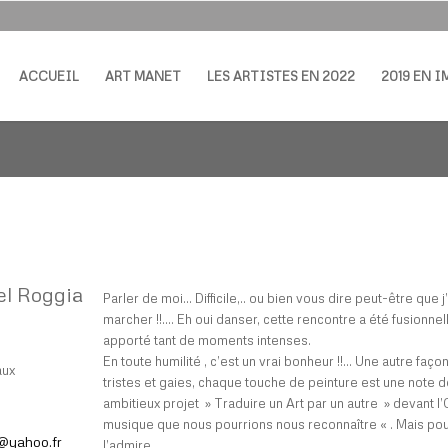
ACCUEIL
ART MANET
LES ARTISTES EN 2022
2019 EN 
el Roggia
Parler de moi… Difficile,.. ou bien vous dire peut-être que
marcher !!…. Eh oui danser, cette rencontre a été fusionne
apporté tant de moments intenses.
En toute humilité , c’est un vrai bonheur !!… Une autre faç
aux
tristes et gaies, chaque touche de peinture est une note de
ambitieux projet » Traduire un Art par un autre » devant l’O
musique que nous pourrions nous reconnaître « . Mais pou
@yahoo.fr
l’admire….