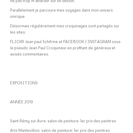
ne pas trop m’attarder sur un dessin.
Parallèlement je parcoure mes voyages dans mon univers
onirique
Désormais régulièrement mes croquinages sont partagés sur
les sites:
FLICKR Jean paul Schifrine et FACEBOOK / INSTAGRAM sous
le pseudo Jean Paul Croquineur en profitant de généreux et
avisés commentaires.
EXPOSITIONS
ANNÉE 2019
Saint Rémy sur Avre: salon de peinture: 1er prix des peintres
Arts Mantevillois: salon de peinture: 1er prix des peintres