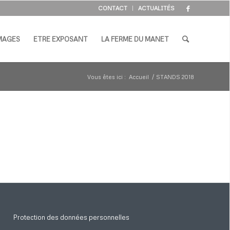
CONTACT
ACTUALITÉS
IMAGES
ETRE EXPOSANT
LA FERME DU MANET
Vous êtes ici :
Accueil
/
STANDS 2018
Protection des données personnelles