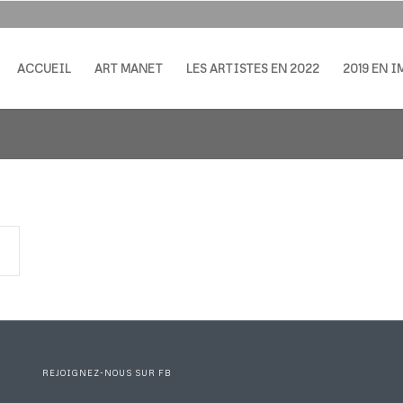
ACCUEIL
ART MANET
LES ARTISTES EN 2022
2019 EN 
REJOIGNEZ-NOUS SUR FB