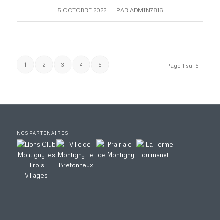
/
5 OCTOBRE 2022
PAR
ADMIN7816
1
2
3
4
5
Page 1 sur 5
NOS PARTENAIRES